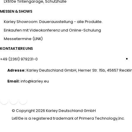
LX610e Tintengarage, Schutzhülle
MESSEN & SHOWS
Karley Showroom: Dauerausstellung - alle Produkte.
Einkaufen mit Videokonferenz und Online-Schulung
Messetermine (LINK)
KONTAKTIERE UNS
+49 (2361) 979231-0
Adresse:
Karley Deutschland GmbH, Herner Str. 15b, 45657 Reck
Email:
info@karley.eu
© Copyright 2026 Karley Deutschland GmbH
Lx610e is a registered trademark of Primera Technology,Inc.