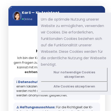
Karli — KI-Assistent
×
Um die optimale Nutzung unserer
Online
Website zu ermöglichen, verwenden
wir Cookies. Die erforderlichen,
funktionalen Cookies beziehen sich
auf die Funktionalität unserer
HALLO, ICH BIN KARLI! 👋
Webseite. Diese Cookies werden für
die ordentliche Nutzung der Webseite
Ich bin der Karley KI-Assistent und beantworte Dir
gern Fragen zu unseren Produkten und Leistungen. Du
benötigt.
kannst mit mir schreiben — oder
Dich mit einem
echten Menschen verbinden lassen
.
Nur notwendige Cookies
akzeptieren
ℹ️ Datenschutz-Hinweis:
Antworten werden von
einem lokalen KI-Modell generiert. Deine Eingaben
Alle Cookies akzeptieren
werden nicht an Dritte weitergegeben. Gespräche
werden anonymisiert gespeichert.
⚠️ Haftungsausschluss:
Für die Richtigkeit der KI-